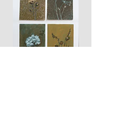
les
fusain
fleurs
A#01
#01
Les Zigouis Studio | Services
Portraits
Shootings Marques
Stages & Accompagnement
Les Zigouis | Boutiques
Mode Poupées
Mode Enfant
Mode Maison
Mode Femme
Accessoires
Arts graphiques