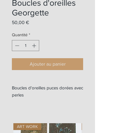
Boucles d'oreilles
Georgette
Prix
50,00 €
Quantité
*
Ajouter au panier
Boucles d'oreilles puces dorées avec
perles
ART WORK
ART WORK