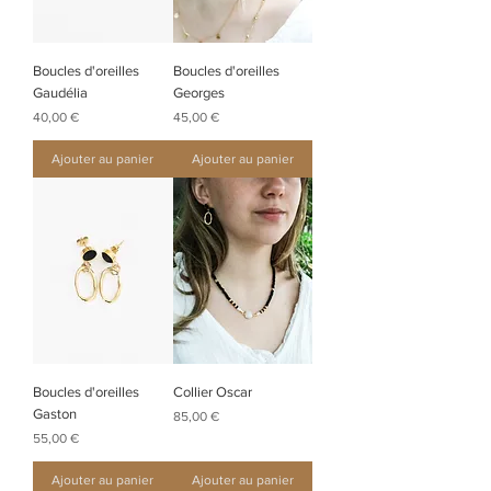
Boucles d'oreilles
Boucles d'oreilles
Gaudélia
Georges
Prix
Prix
40,00 €
45,00 €
Ajouter au panier
Ajouter au panier
Boucles d'oreilles
Collier Oscar
Gaston
Prix
85,00 €
Prix
55,00 €
Ajouter au panier
Ajouter au panier