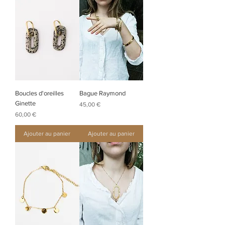
Boucles d'oreilles
Bague Raymond
Ginette
Prix
45,00 €
Prix
60,00 €
Ajouter au panier
Ajouter au panier