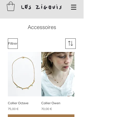
Accessoires
Filtrer
Collier Octave
Collier Owen
Prix
Prix
75,00 €
70,00 €