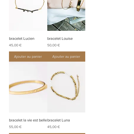
bracelet Lucien
bracelet Louise
Prix
Prix
45,00 €
50,00 €
Ajouter au panier
Ajouter au panier
bracelet la vie est belle
bracelet Luna
Prix
Prix
55,00 €
45,00 €