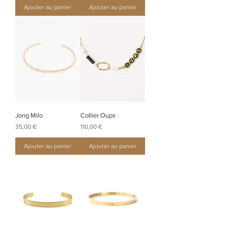
Ajouter au panier
Ajouter au panier
Jong Milo
Collier Oups
Prix
Prix
35,00 €
110,00 €
Ajouter au panier
Ajouter au panier