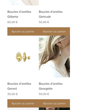
Boucles d'oreilles
Boucles d'oreilles
Gilberte
Gertrude
Prix
Prix
60,00 €
50,00 €
Ajouter au panier
Ajouter au panier
Boucles d'oreilles
Boucles d'oreilles
Gerard
Georgette
Prix
Prix
35,00 €
50,00 €
Ajouter au panier
Ajouter au panier