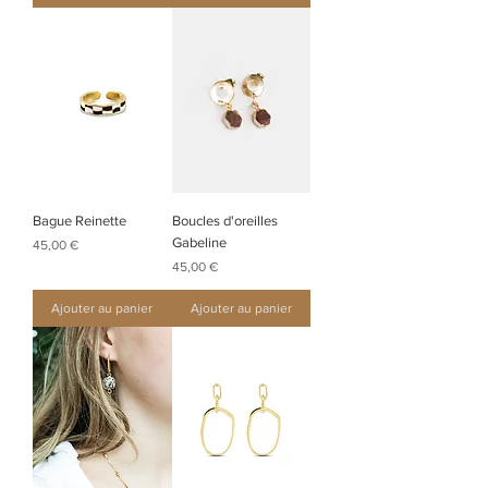
Bague Reinette
Boucles d'oreilles
Gabeline
Prix
45,00 €
Prix
45,00 €
Ajouter au panier
Ajouter au panier