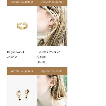
Ajouter au panier
Ajouter au panier
Bague Raoul
Boucles d'oreilles
Gisèle
Prix
45,00 €
Prix
45,00 €
Ajouter au panier
Ajouter au panier