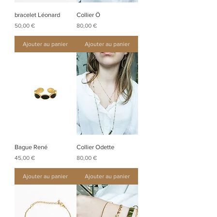
bracelet Léonard
Collier Ö
Prix
Prix
50,00 €
80,00 €
Ajouter au panier
Ajouter au panier
Bague René
Collier Odette
Prix
Prix
45,00 €
80,00 €
Ajouter au panier
Ajouter au panier