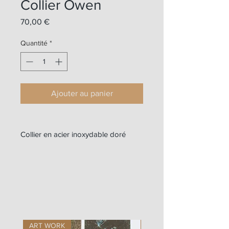
Collier Owen
Prix
70,00 €
Quantité
*
Ajouter au panier
Collier en acier inoxydable doré
ART WORK
ART WORK