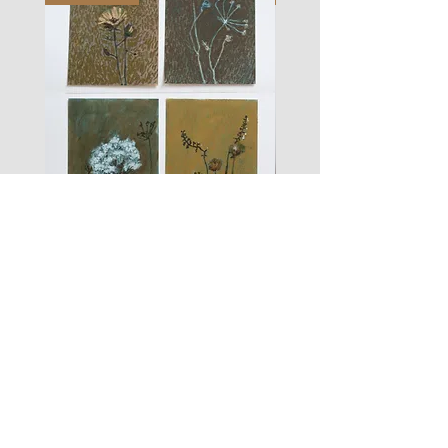
les
fusain
fleurs
A#01
#01
Les Zigouis Studio | Services
Portraits
Shootings Marques
Stages & Accompagnement
Les Zigouis | Boutiques
Mode Poupées
Mode Enfant
Mode Maison
Mode Femme
Accessoires