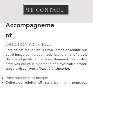
ME CONTACTER
Accompagneme
nt
DIRECTION ARTISTIQUE
Lors de cet atelier, nous travaillerons ensemble sur
votre image de marque, nous ferons un brief précis
de vos objectifs et je vous donnerai des pistes
créatives qui vous aideront à déployer votre propre
univers visuel avec efficacité et sincérité.
Présentation de sa marque
Définir, ou redéfinir UN style (comment, pourquoi,
pour qui?)
Stratégie de marque, mix marketing
Optimiser son image de marque
Faire un mood board
En vous accompagnant, je vous aiderai à renforcer
votre image de marque et gagner en visibilité. Ce
qui vous permettra aussi de mieux organiser vos
prochains shootings photo et vous aidera à créer
des visuels pertinents pour votre communication,