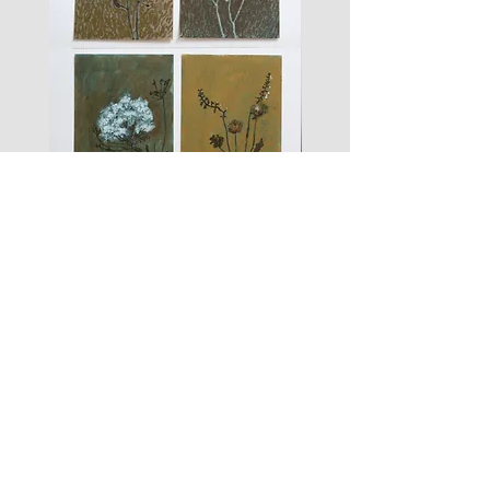
les
fusain
fleurs
A#01
#01
Les Zigouis Studio | Services
Portraits
Shootings Marques
Stages & Accompagnement
Les Zigouis | Boutiques
Mode Poupées
Mode Enfant
Mode Maison
Mode Femme
Accessoires
Arts graphiques
Tailles/Sizing