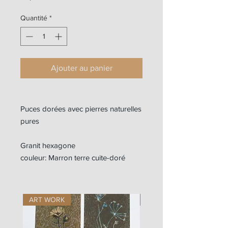
Quantité
*
Ajouter au panier
Puces dorées avec pierres naturelles
pures
Granit hexagone
couleur: Marron terre cuite-doré
ART WORK
ART WORK