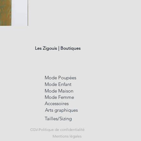
fusain
A#01
Aperçu rap
Les Zigouis | Boutiques
Mode Poupées
Mode Enfant
Mode Maison
Mode Femme
Accessoires
Arts graphiques
Tailles/Sizing
CGV-Politique de confidentialité
Mentions légales