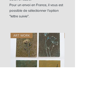
Pour un envoi en France, il vous est
possible de sélectionner l'option
"lettre suivie".
ART WORK
ART WORK
les
fusain
fleurs
A#01
#01
Les Zigouis Studio | Services
Portraits