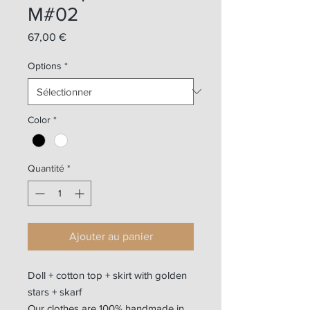
M#02
Prix
67,00 €
Options
*
Color
*
Quantité
*
Ajouter au panier
Doll + cotton top + skirt with golden
stars + skarf
Our clothes are 100% handmade in