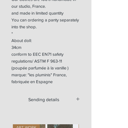
our studio, France.
and made in limited quantity
You can ordering a panty separately
into the shop.
*
About doll:
34cm
conform to EEC EN71 safety
regulations/ ASTM F 963-11
(poupée parfumée à la vanille )
marque: "les pluminis" France,
fabriquée en Espagne
Sending details
Available for worldwide shipping.
For Europe, the doll is sent with a
tracking number.
ART WORK
ART WORK