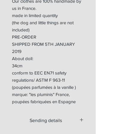
Our clothes are 100% handmade by
us in France.
made in limited quantity
(the dog and little things are not
included)
PRE-ORDER
SHIPPED FROM 5TH JANUARY
2019
About doll:
34cm
conform to EEC EN71 safety
regulations/ ASTM F 963-11
(poupées parfumées à la vanille )
marque: "les pluminis" France,
poupées fabriquées en Espagne
Sending details
Available for worldwide shipping.