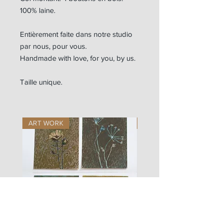
100% laine.
Entièrement faite dans notre studio
par nous, pour vous.
Handmade with love, for you, by us.
Taille unique.
ART WORK
ART WORK