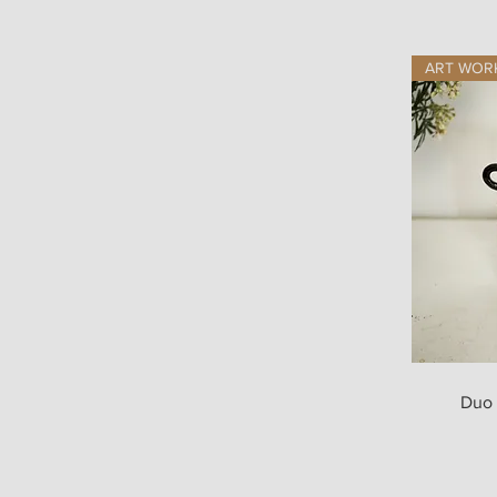
ART WOR
Ap
Duo 