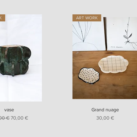
K
ART WORK
erçu rapide
Aperçu rapide
vase
Grand nuage
original
Prix promotionnel
Prix
00 €
70,00 €
30,00 €