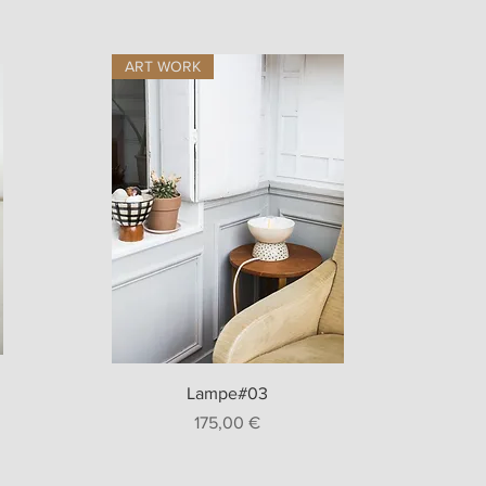
ART WORK
Aperçu rapide
Lampe#03
Prix
175,00 €