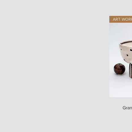
ART WOR
Ap
Gra