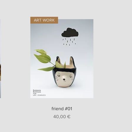
ART WORK
Aperçu rapide
friend #01
Prix
40,00 €