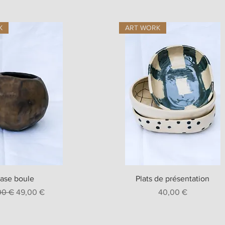
K
ART WORK
erçu rapide
Aperçu rapide
ase boule
Plats de présentation
 original
Prix promotionnel
Prix
00 €
49,00 €
40,00 €