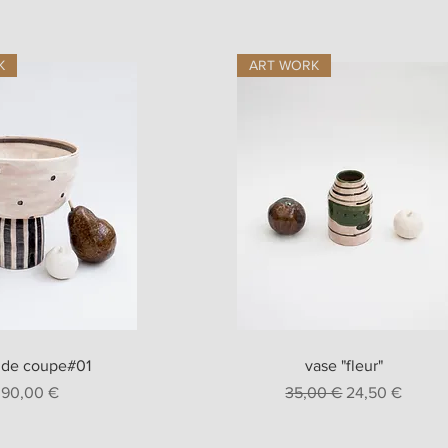
K
ART WORK
erçu rapide
Aperçu rapide
nde coupe#01
vase "fleur"
Prix
Prix original
Prix promotion
90,00 €
35,00 €
24,50 €