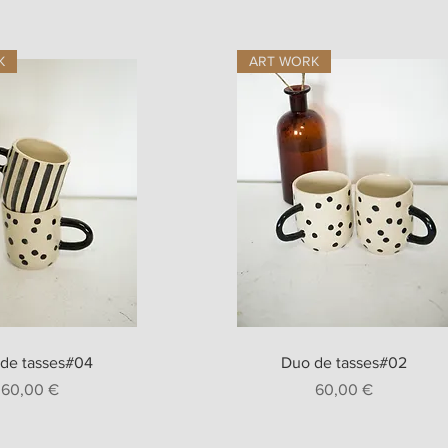
K
ART WORK
erçu rapide
Aperçu rapide
de tasses#04
Duo de tasses#02
Prix
Prix
60,00 €
60,00 €