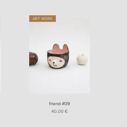
ART WORK
Aperçu rapide
friend #09
nel
Prix
40,00 €