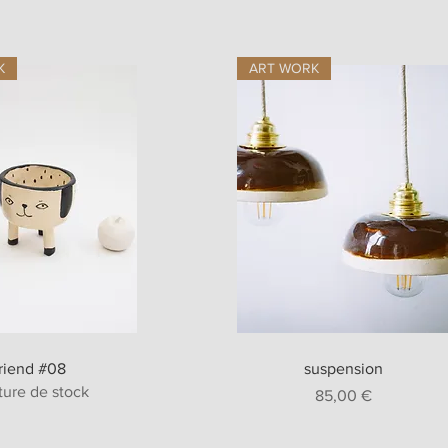
K
ART WORK
erçu rapide
Aperçu rapide
friend #08
suspension
ture de stock
Prix
85,00 €