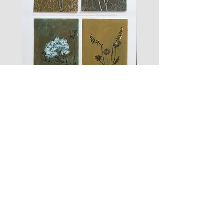
les
fusain
fleurs
A#01
#01
Les Zigouis Studio | Services
Portraits
Shootings Marques
Stages & Accompagnement
Les Zigouis | Boutiques
Mode Poupées
Mode Enfant
Mode Maison
Mode Femme
Accessoires
Arts graphiques
Tailles/Sizing