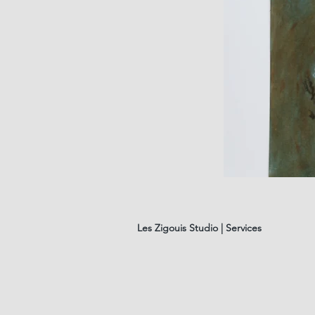
les
fleurs
#01
Les Zigouis Studio | Services