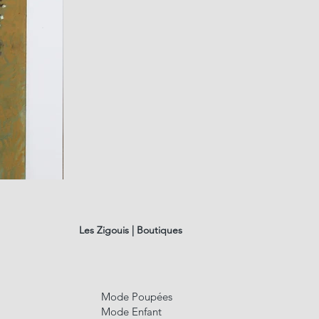
fusain
A#01
Aperçu rap
Les Zigouis | Boutiques
Mode Poupées
Mode Enfant