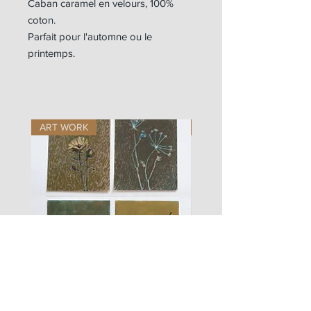
Caban caramel en velours, 100%
coton.
Parfait pour l'automne ou le
printemps.
ART WORK
ART WORK
les
fusain
fleurs
A#01
#01