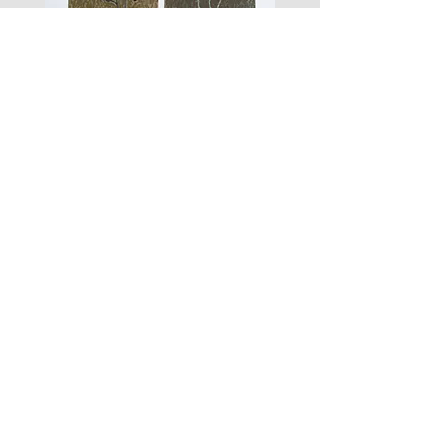
les
fusain
fleurs
A#01
#01
Les Zigouis Studio | Services
Portraits
Shootings Marques
Stages & Accompagnement
Les Zigouis | Boutiques
Mode Poupées
Mode Enfant
Mode Maison
Mode Femme
Accessoires
Arts graphiques
Tailles/Sizing