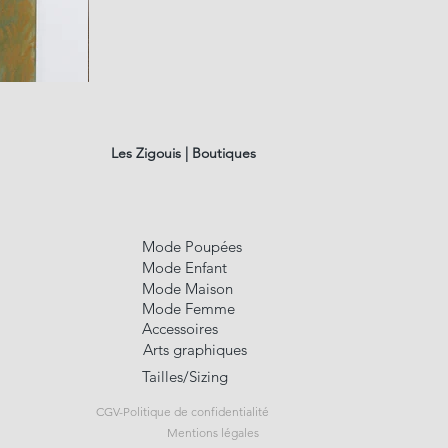
fusain
A#01
Aperçu rap
Les Zigouis | Boutiques
Mode Poupées
Mode Enfant
Mode Maison
Mode Femme
Accessoires
Arts graphiques
Tailles/Sizing
CGV-Politique de confidentialité
Mentions légales