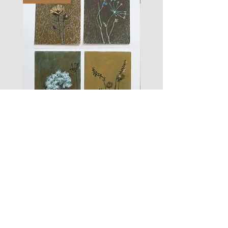
les
fusain
fleurs
A#01
#01
Les Zigouis Studio | Services
Portraits
Shootings Marques
Stages & Accompagnement
Les Zigouis | Boutiques
Mode Poupées
Mode Enfant
Mode Maison
Mode Femme
Accessoires