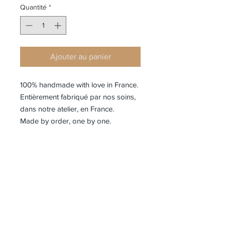
Quantité
*
Ajouter au panier
100% handmade with love in France.
Entièrement fabriqué par nos soins,
dans notre atelier, en France.
Made by order, one by one.
Jumpsuit 100% handmade in France
Available in short or long legs
50%linen 50%cotton
Combinaison 100% fabriquée à la
main en France
composition: 50%coton/50% lin