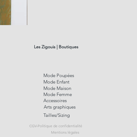
fusain
A#01
Aperçu rap
Les Zigouis | Boutiques
Mode Poupées
Mode Enfant
Mode Maison
Mode Femme
Accessoires
Arts graphiques
Tailles/Sizing
CGV-Politique de confidentialité
Mentions légales