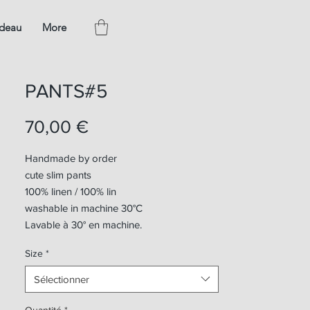
adeau
More
PANTS#5
Prix
70,00 €
Handmade by order
cute slim pants
100% linen / 100% lin
washable in machine 30°C
Lavable à 30° en machine.
Size
*
Sélectionner
Quantité
*