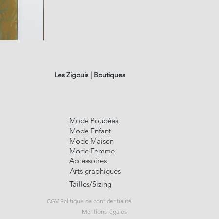
fusain
A#01
Aperçu rap
Les Zigouis | Boutiques
Mode Poupées
Mode Enfant
Mode Maison
Mode Femme
Accessoires
Arts graphiques
Tailles/Sizing
CGV-Politique de confidentialité
Mentions légales